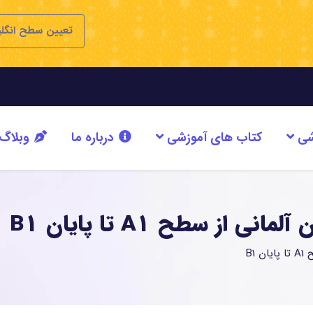
تعیین سطح انگل
شی
کتاب های آموزشی
درباره ما
وبلاگ
از سطح A1 تا پایان B1
B1