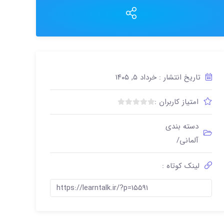
تاریخ انتشار : خرداد ۵, ۱۴۰۵
امتیاز کاربران :
ب
د
دسته بندی
و
آلمانی/
ن
ا
م
لینک کوتاه :
ت
ی
https://learntalk.ir/?p=15591
ا
ز
0