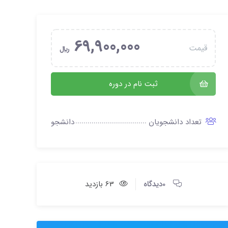
69,900,000
قیمت
﷼
ثبت نام در دوره
تعداد دانشجویان
دانشجو
0دیدگاه
63 بازدید