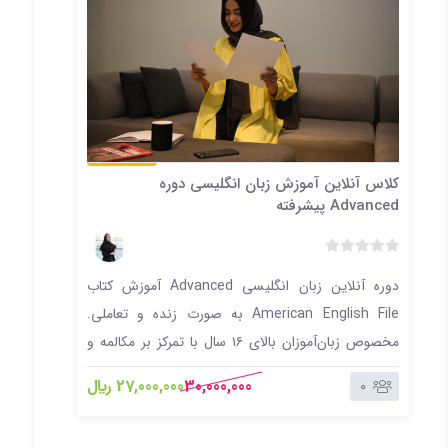
آنلاین
کلاس آنلاین آموزش زبان انگلیسی دوره
کلاس
Advanced پیشرفته
ediate
ب
دوره آنلاین زبان انگلیسی Advanced آموزش کتاب
د
و
American English File به صورت زنده و تعاملی.
ن
مخصوص زبان‌آموزان بالای ۱۶ سال با تمرکز بر مکالمه و
ا
شنیداری، همراه با ضبط جلسات و بدون نیاز به نصب
شنید
م
30,000,000
27,000,000 ﷼
0
ت
اپلیکیشن.
اپلیک
ی
ا