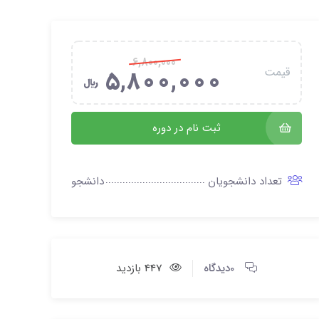
6,800,000
قیمت
5,800,000
﷼
ثبت نام در دوره
تعداد دانشجویان
دانشجو
0دیدگاه
447 بازدید