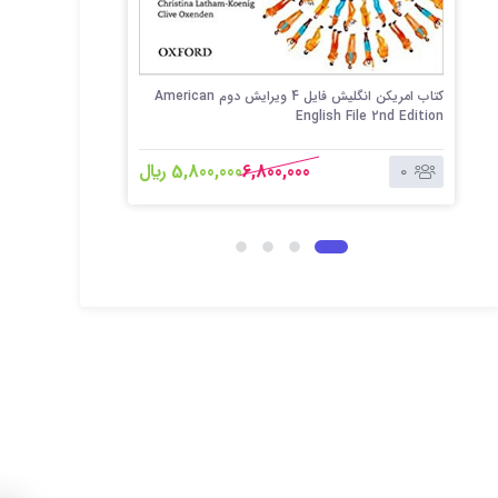
کتاب امریکن انگلیش فایل 4 ویرایش دوم American
English File 2nd Edition
 2nd Edition
6,800,000
5,800,000 ﷼
0
0