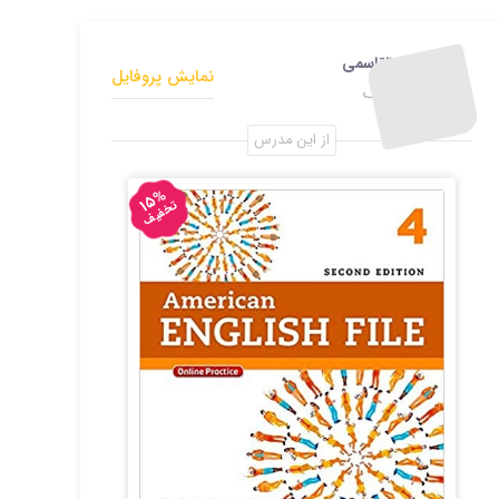
0
ر
ا
پیمان ابوالقاسمی
ی
نمایش پروفایل
طراح گرافیک
از این مدرس
15%
تخفیف