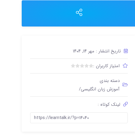
تاریخ انتشار : مهر ۱۴, ۱۴۰۴
امتیاز کاربران :
ب
د
دسته بندی
و
آموزش زبان انگلیسی/
ن
ا
م
لینک کوتاه :
ت
ی
https://learntalk.ir/?p=14040
ا
ز