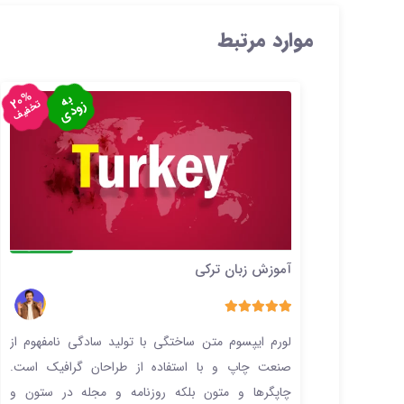
موارد مرتبط
20%
به
زودی
تخفیف
حضوری
آموزش زبان ترکی
5.00
1 رای
لورم ایپسوم متن ساختگی با تولید سادگی نامفهوم از
صنعت چاپ و با استفاده از طراحان گرافیک است.
چاپگرها و متون بلکه روزنامه و مجله در ستون و