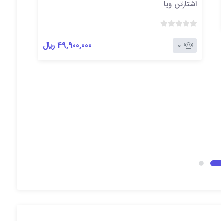
اشتارتن ویا
ب
د
49,900,000 ﷼
0
و
ن
ا
ویا
م
ت
ی
ا
ز
0
ر
ا
ی