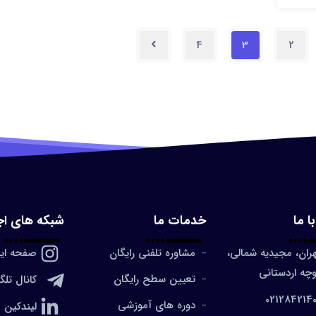
4
3
2
ا ما
خدمات ما
شبکه های اج
ران، مجیدیه شمالی،
مشاوره تلفنی رایگان
صفحه این
چه اردستانی
تعیین سطح رایگان
کانال تلگ
021284214
دوره های آموزشی
لیندکین