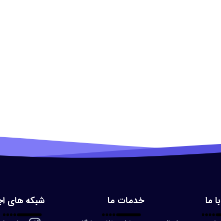
ا ما
خدمات ما
شبکه های اج